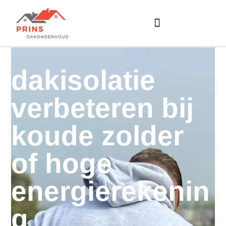
dakisolatie
verbeteren bij
koude zolder
of hoge
energierekenin
g