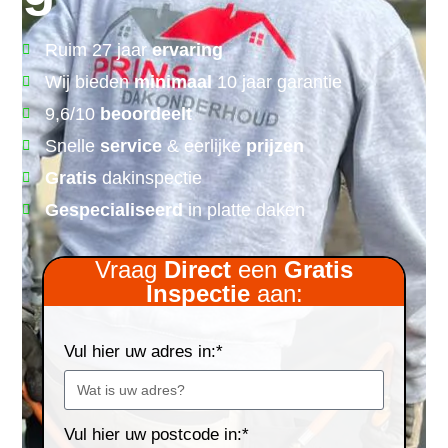
Ruim 27 jaar
ervaring
Wij bieden
minimaal
10 jaar garantie
9,6/10
beoordeelt
Snelle
service
& eerlijke
prijzen
Gratis
dakinspectie
Gespecialiseerd
in platte daken
Vraag
Direct
een
Gratis
Inspectie
aan:
Vul hier uw adres in:*
Vul hier uw postcode in:*