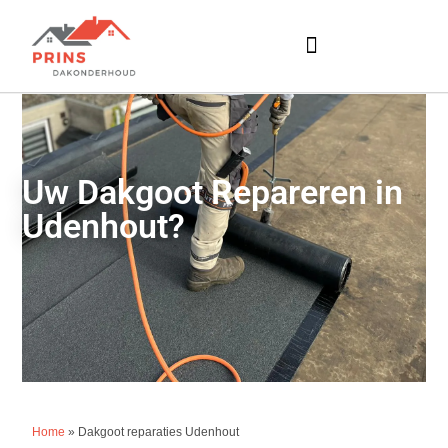
Uw Dakgoot Repareren in
Udenhout?
Home
»
Dakgoot reparaties Udenhout