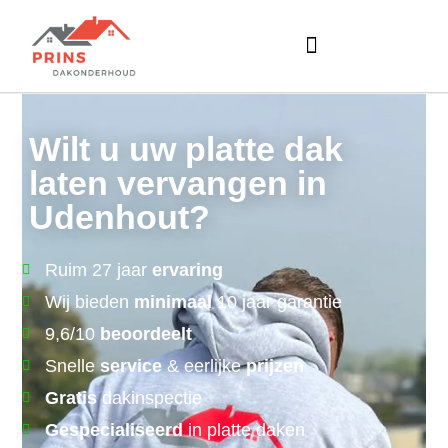
Wilt u uw platte dak
laten vervangen in
Udenhout?
Ruim 27 jaar
ervaring
Wij bieden
minimaal
10 jaar garantie
9,6/10
beoordeelt
Snelle
service
& eerlijke
prijzen
Gratis
dakinspectie
Gespecialiseerd
in platte daken