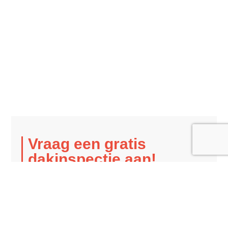
Vraag een gratis
dakinspectie aan!
Merkt u gebreken of schade aan het dak
op in Gilze? Wacht dan niet te lang met
het inschakelen van een professionele