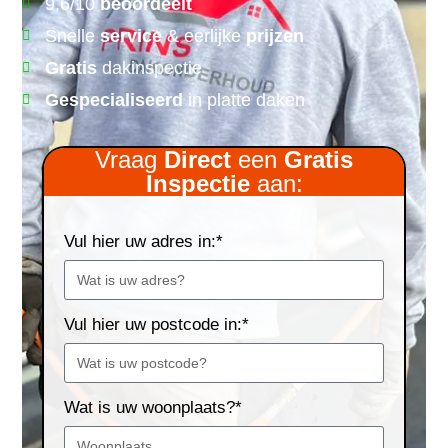
9,6/10
beoordeelt
Snelle
service
& eerlijke
prijzen
Gratis
dakinspectie
Gespecialiseerd
in platte daken
Vraag
Direct
een
Gratis
Inspectie
aan:
Vul hier uw adres in:*
Vul hier uw postcode in:*
Wat is uw woonplaats?*