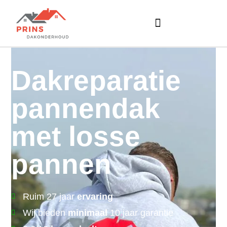
Dakreparatie
pannendak
met losse
pannen
Ruim 27 jaar
ervaring
Wij bieden
minimaal
10 jaar garantie