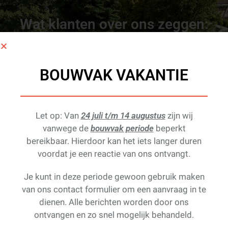
Wat klanten over ons zeggen:
5
BOUWVAK VAKANTIE
Gebaseerd op
211
reviews
Beoordeel ons
Let op: Van
24 juli t/m 14 augustus
zijn wij
vanwege de
bouwvak periode
beperkt
bereikbaar. Hierdoor kan het iets langer duren
Wij zien Prins
voordat je een reactie van ons ontvangt.
Dakonderhoud als een zéér betrouwbaar
dakdekkers bedrijf. Ook hun
Je kunt in deze periode gewoon gebruik maken
communicatie verliep perfect en maakte
van ons contact formulier om een aanvraag in te
voor ons het
… Lees verder…
dienen. Alle berichten worden door ons
ontvangen en zo snel mogelijk behandeld.