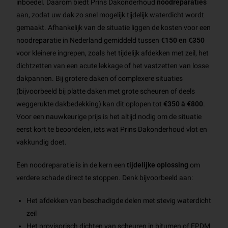
inboedel. Daarom biedt Prins Dakonderhoud
noodreparaties
aan, zodat uw dak zo snel mogelijk tijdelijk waterdicht wordt
gemaakt. Afhankelijk van de situatie liggen de kosten voor een
noodreparatie in Nederland gemiddeld tussen
€150 en €350
voor kleinere ingrepen, zoals het tijdelijk afdekken met zeil, het
dichtzetten van een acute lekkage of het vastzetten van losse
dakpannen. Bij grotere daken of complexere situaties
(bijvoorbeeld bij platte daken met grote scheuren of deels
weggerukte dakbedekking) kan dit oplopen tot
€350 à €800
.
Voor een nauwkeurige prijs is het altijd nodig om de situatie
eerst kort te beoordelen, iets wat Prins Dakonderhoud vlot en
vakkundig doet.
Een noodreparatie is in de kern een
tijdelijke oplossing
om
verdere schade direct te stoppen. Denk bijvoorbeeld aan:
Het afdekken van beschadigde delen met stevig waterdicht
zeil
Het provisorisch dichten van scheuren in bitumen of EPDM