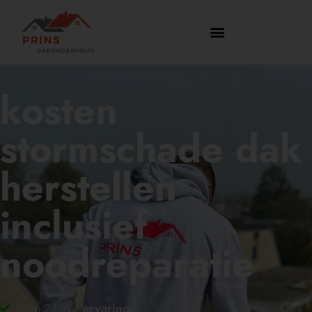
kosten
stormschade dak
herstellen
inclusief
noodreparatie
Ruim 27 jaar
ervaring