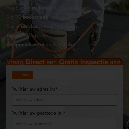
Wij bieden
minimaal
10 jaar garantie
9,6/10
beoordeelt
Snelle
service
& eerlijke
prijzen
Gratis
dakinspectie
Gespecialiseerd
in platte daken
Vraag
Direct
een
Gratis
Inspectie
aan:
20%
Vul hier uw adres in:*
Vul hier uw postcode in:*