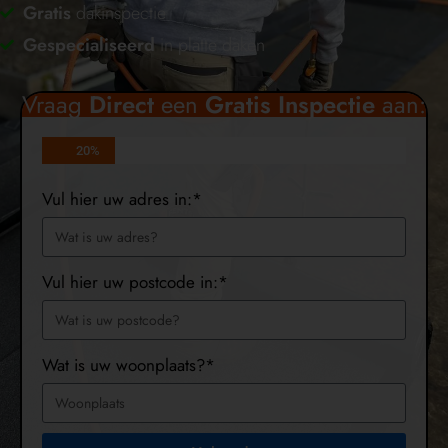
Gratis
dakinspectie
Gespecialiseerd
in platte daken
Vraag
Direct
een
Gratis
Inspectie
aan:
20%
Vul hier uw adres in:*
Vul hier uw postcode in:*
Wat is uw woonplaats?*