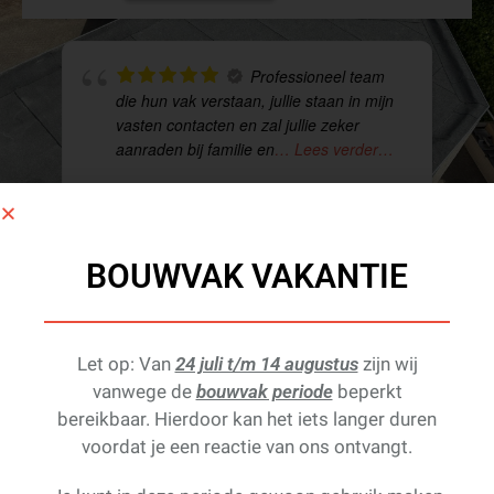
Professioneel team
die hun vak verstaan, jullie staan in mijn
vasten contacten en zal jullie zeker
aanraden bij familie en
… Lees verder…
BOUWVAK VAKANTIE
KEES MULLER
AR
19 OKTOBER 2025
29 
Let op: Van
24 juli t/m 14 augustus
zijn wij
vanwege de
bouwvak periode
beperkt
bereikbaar. Hierdoor kan het iets langer duren
voordat je een reactie van ons ontvangt.