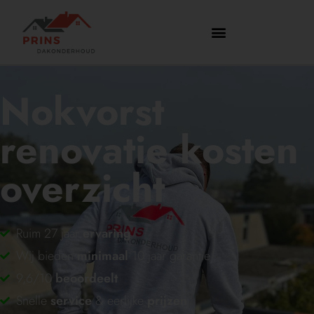
Nokvorst
renovatie kosten
overzicht
Ruim 27 jaar
ervaring
Wij bieden
minimaal
10 jaar garantie
9,6/10
beoordeelt
Snelle
service
& eerlijke
prijzen