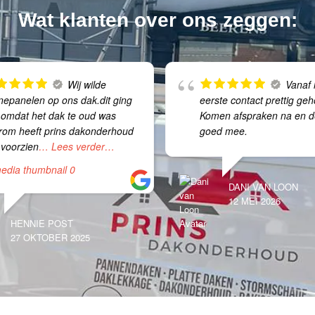
Wat klanten over ons zeggen:
Wij wilde
Vanaf 
nepanelen op ons dak.dit ging
eerste contact prettig geh
t omdat het dak te oud was
Komen afspraken na en 
rom heeft prins dakonderhoud
goed mee.
 voorzien
… Lees verder…
DANI VAN LOON
12 MEI 2026
HENNIE POST
27 OKTOBER 2025