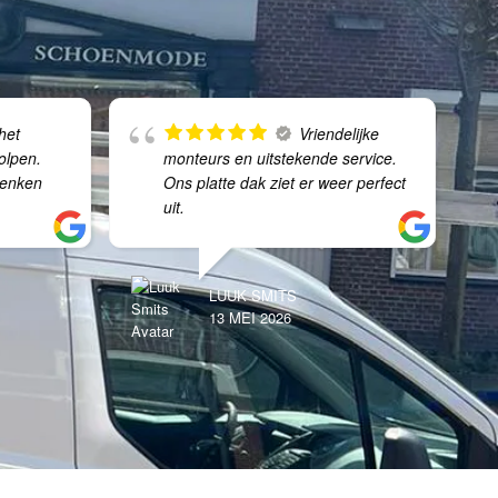
het
Vriendelijke
olpen.
monteurs en uitstekende service.
denken
Ons platte dak ziet er weer perfect
uit.
LUUK SMITS
13 MEI 2026