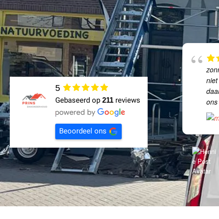
zon
nie
5
daa
Gebaseerd op
211
reviews
ons
Beoordeel ons