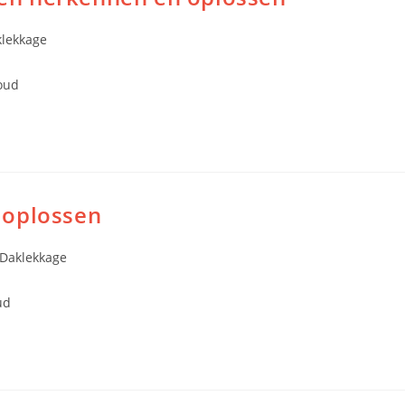
lekkage
oud
 oplossen
Daklekkage
ud