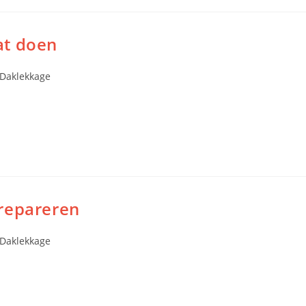
at doen
Daklekkage
 repareren
Daklekkage