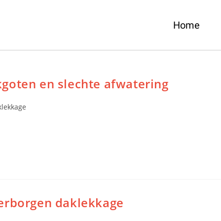
Home
goten en slechte afwatering
klekkage
verborgen daklekkage