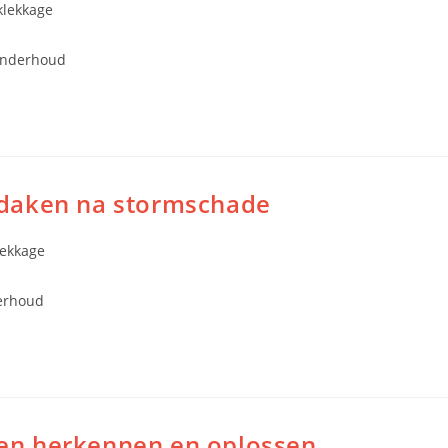
klekkage
konderhoud
ndaken na stormschade
ekkage
erhoud
en herkennen en oplossen