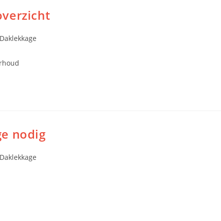
verzicht
Daklekkage
erhoud
ge nodig
Daklekkage