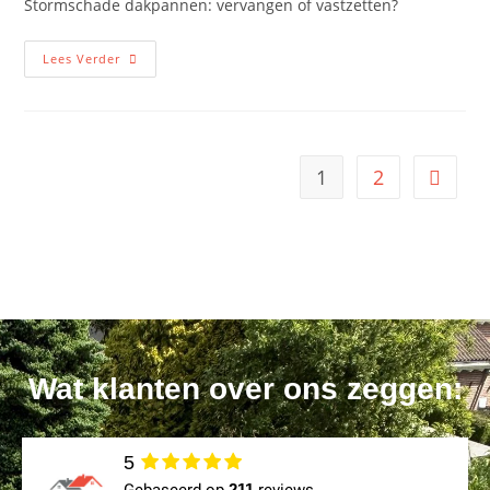
Stormschade dakpannen: vervangen of vastzetten?
Lees Verder
1
2
Wat klanten over ons zeggen:
5
211