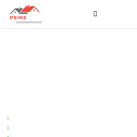
Bitumen dak
repareren of
volledig
vervangen
Ruim 27 jaar
ervaring
Wij bieden
minimaal
10 jaar garantie