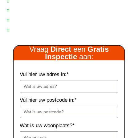
9,6/10
beoordeelt
Snelle
service
& eerlijke
prijzen
Gratis
dakinspectie
Gespecialiseerd
in platte daken
Vraag
Direct
een
Gratis
Inspectie
aan:
Vul hier uw adres in:*
Vul hier uw postcode in:*
Wat is uw woonplaats?*