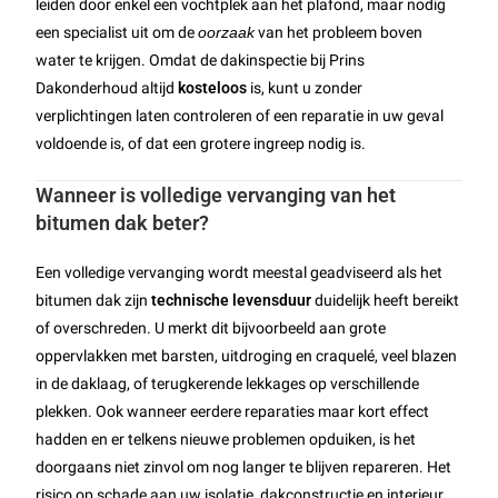
leiden door enkel een vochtplek aan het plafond, maar nodig
een specialist uit om de
oorzaak
van het probleem boven
water te krijgen. Omdat de dakinspectie bij Prins
Dakonderhoud altijd
kosteloos
is, kunt u zonder
verplichtingen laten controleren of een reparatie in uw geval
voldoende is, of dat een grotere ingreep nodig is.
Wanneer is volledige vervanging van het
bitumen dak beter?
Een volledige vervanging wordt meestal geadviseerd als het
bitumen dak zijn
technische levensduur
duidelijk heeft bereikt
of overschreden. U merkt dit bijvoorbeeld aan grote
oppervlakken met barsten, uitdroging en craquelé, veel blazen
in de daklaag, of terugkerende lekkages op verschillende
plekken. Ook wanneer eerdere reparaties maar kort effect
hadden en er telkens nieuwe problemen opduiken, is het
doorgaans niet zinvol om nog langer te blijven repareren. Het
risico op schade aan uw isolatie, dakconstructie en interieur