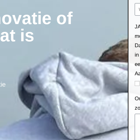
ovatie of
JA
t is
m
Da
in
ee
A
ie
Om
zo