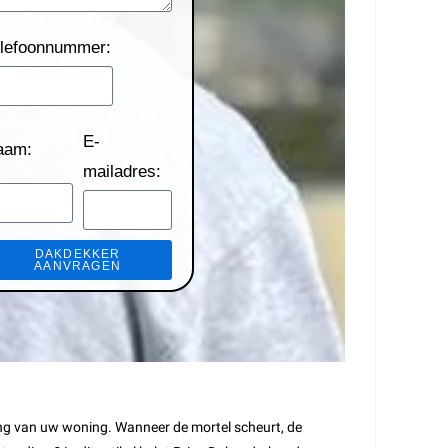
lefoonnummer:
E-
aam:
mailadres:
DAKDEKKER
AANVRAGEN
king van uw woning. Wanneer de mortel scheurt, de