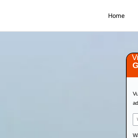
Home
V
G
Vu
ad
Wa