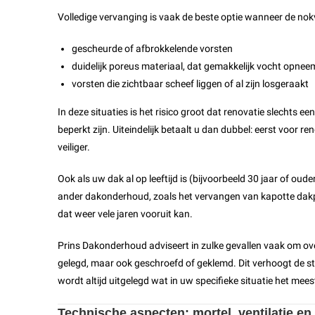
Volledige vervanging is vaak de beste optie wanneer de nok
gescheurde of afbrokkelende vorsten
duidelijk poreus materiaal, dat gemakkelijk vocht opnee
vorsten die zichtbaar scheef liggen of al zijn losgeraakt
In deze situaties is het risico groot dat renovatie slechts e
beperkt zijn. Uiteindelijk betaalt u dan dubbel: eerst voor r
veiliger.
Ook als uw dak al op leeftijd is (bijvoorbeeld 30 jaar of ou
ander dakonderhoud, zoals het vervangen van kapotte dakpan
dat weer vele jaren vooruit kan.
Prins Dakonderhoud adviseert in zulke gevallen vaak om ov
gelegd, maar ook geschroefd of geklemd. Dit verhoogt de st
wordt altijd uitgelegd wat in uw specifieke situatie het mee
Technische aspecten: mortel, ventilatie e