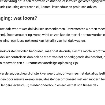
f de vraag op: is een renovatie voldoende, of is volledige vervanging ver
elijke uitleg over techniek, kosten, levensduur en praktisch advies.
nging: wat loont?
an uw dak, waar twee dakvlakken samenkomen. Deze vorsten worden mees
em). Door veroudering, vorst, wind en zon kan de mortel poreus worden e
de wind: een losse nokvorst kan letterlijk van het dak waaien.
 nokvorsten worden behouden, maar dat de oude, slechte mortel wordt ver
ekker controleert dan ook de staat van het onderliggende dakbeschot, d
kan renovatie een duurzame en voordelige oplossing zijn.
ersleten, gescheurd of sterk verweerd zijn, of wanneer het dak al op leef
ngen door nieuwe exemplaren, idealiter gecombineerd met een modern be
en langere levensduur, minder onderhoud en een esthetisch frisser dak.
?