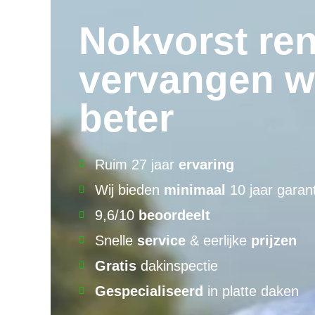
Nokvorst ren
vervangen wa
beter
Ruim 27 jaar
ervaring
Wij bieden
minimaal
10 jaar garant
9,6/10
beoordeelt
Snelle
service
& eerlijke
prijzen
Gratis
dakinspectie
Gespecialiseerd
in platte daken