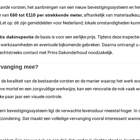
staande vorsten, het aanbrengen van een nieuw bevestigingssysteem en he
e van
€60 tot €110 per strekkende meter
, afhankelijk van materiaalke
 Let op: dit zijn gemiddelden voor Nederland; lokale omstandigheden kunn
tis dakinspectie
de basis is voor een eerlijke prijs. Tijdens deze inspec
e werkzaamheden en eventuele bijkomende gebreken. Daarna ontvangt u een
s rechtstreeks contact met Prins Dakonderhoud noodzakelijk.
ervanging mee?
 de kwaliteit van de bestaande vorsten en de manier waarop het werk wo
eve mortel en een zorgvuldige werkwijze, kan een renovatie de nok vaak 
ke paar jaar een visuele controle.
ern bevestigingssysteem ligt de verwachte levensduur meestal hoger. In
tzondering. Dat maakt een volledige vervanging vooral interessant wanneer