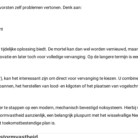
vorsten zelf problemen vertonen. Denk aan:
mt
en tijdelijke oplossing biedt. De mortel kan dan wel worden vernieuwd, maar 
enovatie en later toch voor volledige vervanging. Op de langere termijn is
der), kan het interessant zijn om direct voor vervanging te kiezen. U comb
nen, het herstellen van lood- en kilgoten of het plaatsen van vogelschro
er te stappen op een modern, mechanisch bevestigd noksysteem. Hierbij w
ormvastheid aanzienlijk, een belangrijk pluspunt met het wisselvallige N
st toekomstbestendige plan is.
n stormvastheid