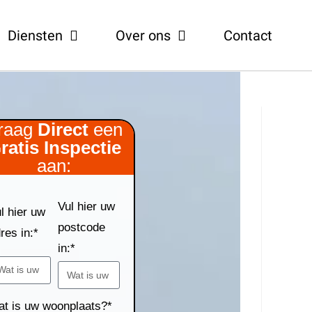
Diensten
Over ons
Contact
raag
Direct
een
ratis
Inspectie
aan:
Vul hier uw
l hier uw
postcode
res in:*
in:*
t is uw woonplaats?*