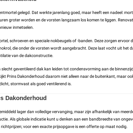
entmortel gelegd. Dat werkte jarenlang goed, maar heeft een nadeel: morte
uren groter worden en de vorsten langzaam los komen te liggen. Renovatie 
opnieuw inmetselen.
l, schroeven en speciale nokbeugels of -banden. Deze zorgen ervoor dat
de nokrol, die onder de vorsten wordt aangebracht. Deze laat vocht uit he
ntilatie van de dakconstructie.
en slecht geventileerd dak kan leiden tot condensvorming aan de binnenzij
kijkt Prins Dakonderhoud daarom niet alleen naar de buitenkant, maar oo
icht, stormvast als goed ventilerend is.
ins Dakonderhoud
emiddeld lager dan volledige vervanging, maar zijn afhankelijk van meerd
uctie. Als globale indicatie kunt u denken aan een bandbreedte van onge
e richtprijzen; voor een exacte prijsopgave is een offerte op maat nodig.