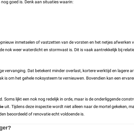
s nog goed is. Denk aan situaties waarin:
 opnieuw inmetselen of vastzetten van de vorsten en het netjes afwerken 
nok weer waterdicht en stormvast is. Dit is vaak aantrekkelijk bij relatie
ige vervanging. Dat betekent minder overlast, kortere werktijd en lagere a
ak is om het gehele noksysteem te vernieuwen. Bovendien kan een ervaren
ld. Soms lijkt een nok nog redelijk in orde, maar is de onderliggende cons
ie
uit. Tijdens deze inspectie wordt niet alleen naar de mortel gekeken, m
den beoordeeld of renovatie echt voldoende is.
iger?