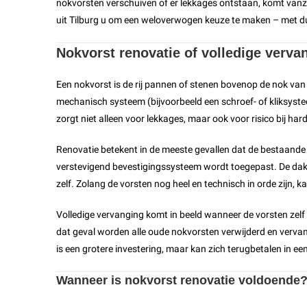
nokvorsten verschuiven of er lekkages ontstaan, komt vanzel
uit Tilburg u om een weloverwogen keuze te maken – met duid
Nokvorst renovatie of volledige verva
Een nokvorst is de rij pannen of stenen bovenop de nok v
mechanisch systeem (bijvoorbeeld een schroef- of kliksyste
zorgt niet alleen voor lekkages, maar ook voor risico bij har
Renovatie betekent in de meeste gevallen dat de bestaande
verstevigend bevestigingssysteem wordt toegepast. De dakd
zelf. Zolang de vorsten nog heel en technisch in orde zijn, 
Volledige vervanging komt in beeld wanneer de vorsten zelf v
dat geval worden alle oude nokvorsten verwijderd en verva
is een grotere investering, maar kan zich terugbetalen in e
Wanneer is nokvorst renovatie voldoende