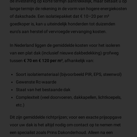
de investering op korte termijn aantrekkelijk, maar betaalt u op
lange termijn de rekening in de vorm van hogere energiekosten
of dakschade. Een isolatiepakket dat € 10–20 per m²
goedkoper is, kan u uiteindelijk honderden tot duizenden
euro’s aan herstel of vervroegde vervanging kosten.
In Nederland liggen de gemiddelde kosten voor het isoleren
van een plat dak (inclusief nieuwe dakbedekking) grofweg
tussen
€ 70 en € 120 per m²
, afhankelijk van:
Soort isolatiemateriaal (bijvoorbeeld PIR, EPS, steenwol)
Gewenste Rc-waarde
Staat van het bestaande dak
Complexiteit (veel doorvoeren, dakkapellen, lichtkoepels,
etc.)
Dit zijn gemiddelde richtprijzen; voor een exacte prijsopgave
voor uw dak is het altijd nodig om contact op te nemen met
een specialist zoals Prins Dakonderhoud. Alleen na een