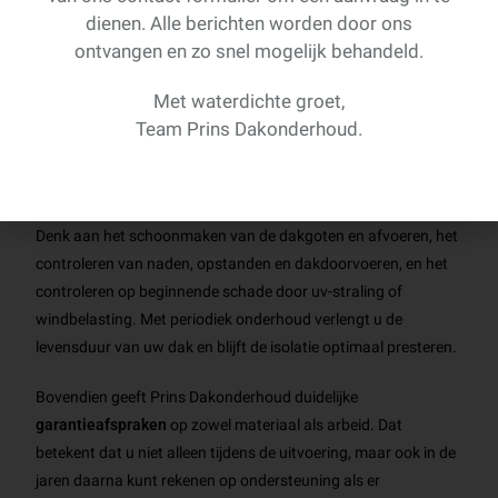
dienen. Alle berichten worden door ons
https://prinsdakonderhoud.nl/
.
ontvangen en zo snel mogelijk behandeld.
Nazorg, onderhoud en garanties
Met waterdichte groet,
Naast een goede uitvoering zorgt Prins Dakonderhoud ook
Team Prins Dakonderhoud.
voor de
nazorg en het onderhoud
van uw platte dak.
Regelmatig onderhoud is essentieel om uw geïsoleerde dak in
topconditie te houden en kleine gebreken tijdig te signaleren.
Denk aan het schoonmaken van de dakgoten en afvoeren, het
controleren van naden, opstanden en dakdoorvoeren, en het
controleren op beginnende schade door uv-straling of
windbelasting. Met periodiek onderhoud verlengt u de
levensduur van uw dak en blijft de isolatie optimaal presteren.
Bovendien geeft Prins Dakonderhoud duidelijke
garantieafspraken
op zowel materiaal als arbeid. Dat
betekent dat u niet alleen tijdens de uitvoering, maar ook in de
jaren daarna kunt rekenen op ondersteuning als er