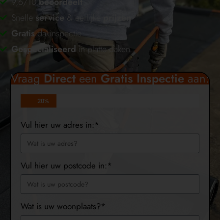
9,6/10
beoordeelt
Snelle
service
& eerlijke
prijzen
Gratis
dakinspectie
Gespecialiseerd
in platte daken
Vraag
Direct
een
Gratis
Inspectie
aan:
20%
Vul hier uw adres in:*
Vul hier uw postcode in:*
Wat is uw woonplaats?*