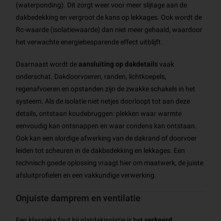
(waterponding). Dit zorgt weer voor meer slijtage aan de
dakbedekking en vergroot de kans op lekkages. Ook wordt de
Rc-waarde (isolatiewaarde) dan niet meer gehaald, waardoor
het verwachte energiebesparende effect uitblijft.
Daarnaast wordt de
aansluiting op dakdetails
vaak
onderschat. Dakdoorvoeren, randen, lichtkoepels,
regenafvoeren en opstanden zijn de zwakke schakels in het
systeem. Als de isolatie niet netjes doorloopt tot aan deze
details, ontstaan koudebruggen: plekken waar warmte
eenvoudig kan ontsnappen en waar condens kan ontstaan.
Ook kan een slordige afwerking van de dakrand of doorvoer
leiden tot scheuren in de dakbedekking en lekkages. Een
technisch goede oplossing vraagt hier om maatwerk, de juiste
afsluitprofielen en een vakkundige verwerking.
Onjuiste damprem en ventilatie
Een klassieke fout bij platdakisolatie is het
verkeerd