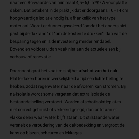
naar een Rc-waarde van minimaal 4,5–6,0 m²K/W voor platte
daken. Dat betekent in de praktijk dat er doorgaans 10–14 cm
hoogwaardige isolatie nodig is, afhankelijk van het type
materiaal. Wordt er dunner geïsoleerd “omdat het anders niet
past bij de dakrand” of “om de kosten te drukken”, dan valt de
besparing tegen en is de investering minder rendabel.
Bovendien voldoet u dan vaak niet aan de actuele eisen bij
verbouw of renovatie.
Daarnaast gaat het vaak mis bij het
afschot van het dak
.
Platte daken horen in werkelijkheid altijd een lichte helling te
hebben, zodat regenwater naar de afvoeren kan stromen. Bij
na-isolatie wordt soms vergeten dat extra isolatie de
bestaande helling verstoort. Worden afschotisolatieplaten
niet correct gebruikt of verkeerd gelegd, dan ontstaan er
vlakke delen waar water blijft staan. Dit stilstaande water
versnelt de veroudering van de dakbedekking en vergroot de
kans op blazen, scheuren en lekkages.