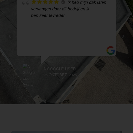
Ik heb mijn dak laten
vervangen door dit bedrijf en ik
ben zeer tevreden.
A GOOGLE USER
LIS
26 OKTOBER 2025
10 