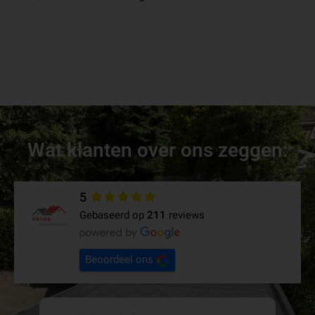
Wat klanten over ons zeggen:
5
Gebaseerd op
211
reviews
Beoordeel ons