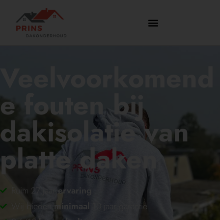
Veelvoorkomend
e fouten bij
dakisolatie van
platte daken
Ruim 27 jaar
ervaring
Wij bieden
minimaal
10 jaar garantie