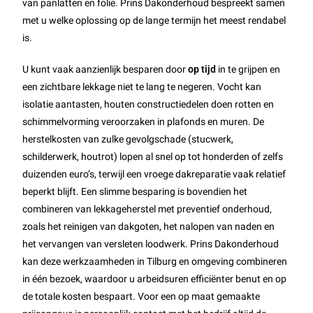
van panlatten en folie. Prins Dakonderhoud bespreekt samen
met u welke oplossing op de lange termijn het meest rendabel
is.
U kunt vaak aanzienlijk besparen door
op tijd
in te grijpen en
een zichtbare lekkage niet te lang te negeren. Vocht kan
isolatie aantasten, houten constructiedelen doen rotten en
schimmelvorming veroorzaken in plafonds en muren. De
herstelkosten van zulke gevolgschade (stucwerk,
schilderwerk, houtrot) lopen al snel op tot honderden of zelfs
duizenden euro’s, terwijl een vroege dakreparatie vaak relatief
beperkt blijft. Een slimme besparing is bovendien het
combineren van lekkageherstel met preventief onderhoud,
zoals het reinigen van dakgoten, het nalopen van naden en
het vervangen van versleten loodwerk. Prins Dakonderhoud
kan deze werkzaamheden in Tilburg en omgeving combineren
in één bezoek, waardoor u arbeidsuren efficiënter benut en op
de totale kosten bespaart. Voor een op maat gemaakte