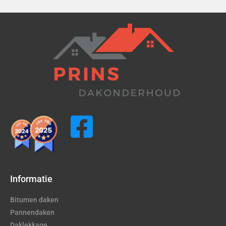
Informatie
Bitumen daken
Pannendaken
Daklekkage