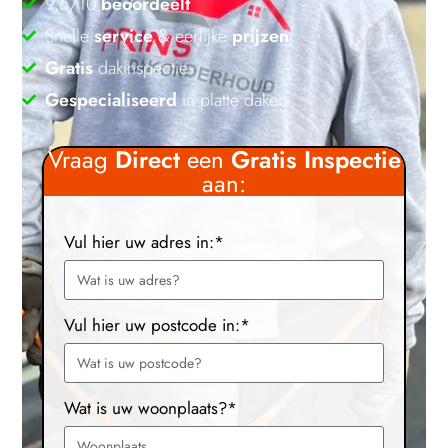
9,6/10
beoordeelt
Snelle
service
& eerlijke
prijzen
Gratis
dakinspectie
Gespecialiseerd
in platte daken
Vraag
Direct
een
Gratis
Inspectie
aan:
Vul hier uw adres in:*
Vul hier uw postcode in:*
Wat is uw woonplaats?*