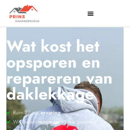
Wat kost het
opsporen en
repareren van
daklekkage
Ruim 27 jaar
ervaring
Wij bieden
minimaal
10 jaar garantie