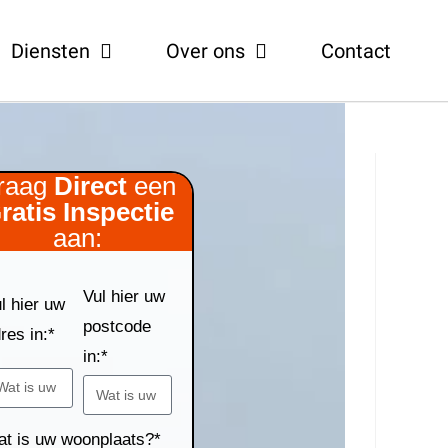
Diensten
Over ons
Contact
raag
Direct
een
ratis
Inspectie
aan:
Vul hier uw
l hier uw
postcode
res in:*
in:*
t is uw woonplaats?*