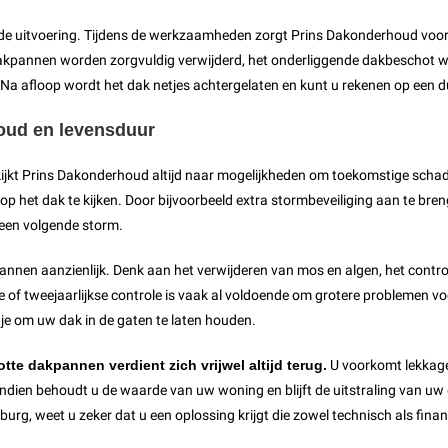
 de uitvoering. Tijdens de werkzaamheden zorgt Prins Dakonderhoud voor
pannen worden zorgvuldig verwijderd, het onderliggende dakbeschot wor
a afloop wordt het dak netjes achtergelaten en kunt u rekenen op een d
oud en levensduur
kijkt Prins Dakonderhoud altijd naar mogelijkheden om toekomstige scha
op het dak te kijken. Door bijvoorbeeld extra stormbeveiliging aan te br
 een volgende storm.
en aanzienlijk. Denk aan het verwijderen van mos en algen, het controle
 of tweejaarlijkse controle is vaak al voldoende om grotere problemen voo
ntje om uw dak in de gaten te laten houden.
otte dakpannen verdient zich vrijwel altijd terug.
U voorkomt lekkage
ndien behoudt u de waarde van uw woning en blijft de uitstraling van u
rg, weet u zeker dat u een oplossing krijgt die zowel technisch als finan