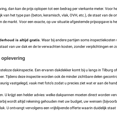
wing, dan kan de prijs oplopen tot een bedrag per vierkante meter. Voor h
ijk van het type pan (beton, keramisch, vlak, OVH, etc.), de staat van de 
n in de markt. Voor een exacte, op uw situatie afgestemde prijsopgave is h
erhoud is altijd gratis
. Waar bij andere partijen soms inspectiekosten 
 de staat van uw dak en de te verwachten kosten, zonder verplichtingen en 
t oplevering
teloze dakinspectie. Een ervaren dakdekker komt bij u langs in Tilburg o
er. Tijdens deze inspectie worden ook de minder zichtbare delen gecontro
ig vastgelegd, vaak met foto’s zodat u precies ziet wat er aan de hand 
n. U krijgt een helder advies: welke dakpannen moeten direct worden ver
ierbij wordt altijd rekening gehouden met uw budget, uw wensen (bijvoorbee
dak. U ontvangt vervolgens een vrijblijvende offerte waarin duidelijk s