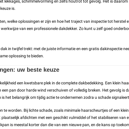
et lekkages, schimmelvorming en zelfs houtrot tot gevolg. Het is daaro
keuze is.
en, welke oplossingen er zijn en hoe het traject van inspectie tot herstel er
 werkwijze van een professionele dakdekker. Zo kunt u zelf goed onderbo
dak in twijfel trekt: met de juiste informatie en een gratis dakinspectie n
zame oplossing te bieden.
angen: uw beste keuze
kelijkheid een kwetsbare plek in de complete dakbedekking. Een klein haa
een pan door harde wind verschuiven of volledig breken. Het gevolg is 
s het belangrijk om tijdig actie te ondernemen zodra u schade signaleert
n te worden. Bij lichte schade, zoals minimale haarscheurtjes of een klei
plaatselijk afdichten met een geschikt vulmiddel of het stabiliseren van een 
kpan is meestal korter dan die van een nieuwe pan, en de kans op toekom