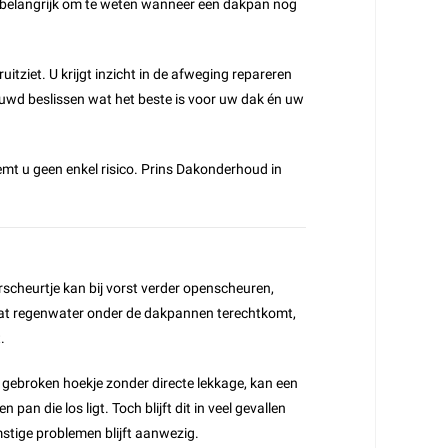
m belangrijk om te weten wanneer een dakpan nog
uitziet. U krijgt inzicht in de afweging repareren
uwd beslissen wat het beste is voor uw dak én uw
eemt u geen enkel risico. Prins Dakonderhoud in
rscheurtje kan bij vorst verder openscheuren,
dat regenwater onder de dakpannen terechtkomt,
.
n gebroken hoekje zonder directe lekkage, kan een
pan die los ligt. Toch blijft dit in veel gevallen
stige problemen blijft aanwezig.