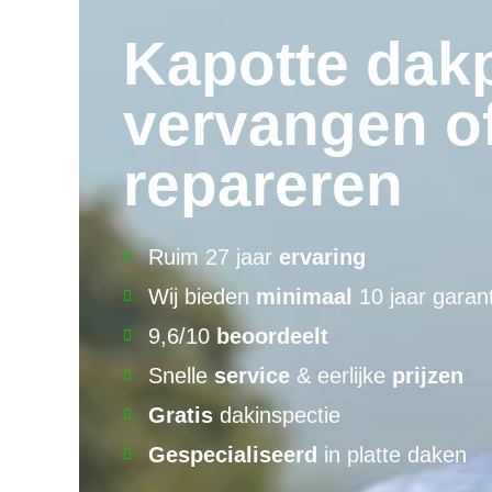
Kapotte dak
vervangen o
repareren
Ruim 27 jaar
ervaring
Wij bieden
minimaal
10 jaar garant
9,6/10
beoordeelt
Snelle
service
& eerlijke
prijzen
Gratis
dakinspectie
Gespecialiseerd
in platte daken