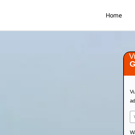
Home
V
G
Vu
ad
Wa