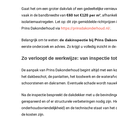
Gaat het om een groter dakvlak of een gedeeltelijke vernieu
vaak in de bandbreedte van
€60 tot €120 per m²
, afhankel
isolatiemaatregelen. Let op: dit zijn gemiddelde richtprijze
Prins Dakonderhoud via
https://prinsdakonderhoud.nl/
.
Belangrijk om te weten:
de dakinspectie bij Prins Dakond
eerste onderzoek en advies. Zo krijgt u volledig inzicht in
Zo verloopt de werkwijze: van inspectie to
De aanpak van Prins Dakonderhoud begint altijd met een kos
het dakbeschot, de panlatten, het loodwerk en de waterafvo
schoorstenen en dakramen. Eventuele schade wordt nauwkeur
Na de inspectie bespreekt de dakdekker met u de bevindinge
gerepareerd en of er structurele verbeteringen nodig zijn. H
onderhoudsvriendelijkheid) en de technische staat van het 
de kosten zijn.