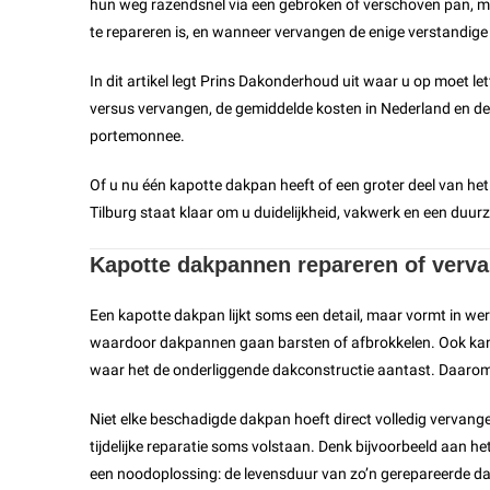
hun weg razendsnel via een gebroken of verschoven pan, m
te repareren is, en wanneer vervangen de enige verstandige 
In dit artikel legt Prins Dakonderhoud uit waar u op moet lett
versus vervangen, de gemiddelde kosten in Nederland en de
portemonnee.
Of u nu één kapotte dakpan heeft of een groter deel van het 
Tilburg staat klaar om u duidelijkheid, vakwerk en een duur
Kapotte dakpannen repareren of verv
Een kapotte dakpan lijkt soms een detail, maar vormt in wer
waardoor dakpannen gaan barsten of afbrokkelen. Ook kan 
waar het de onderliggende dakconstructie aantast. Daarom i
Niet elke beschadigde dakpan hoeft direct volledig vervange
tijdelijke reparatie soms volstaan. Denk bijvoorbeeld aan het 
een noodoplossing: de levensduur van zo’n gerepareerde da