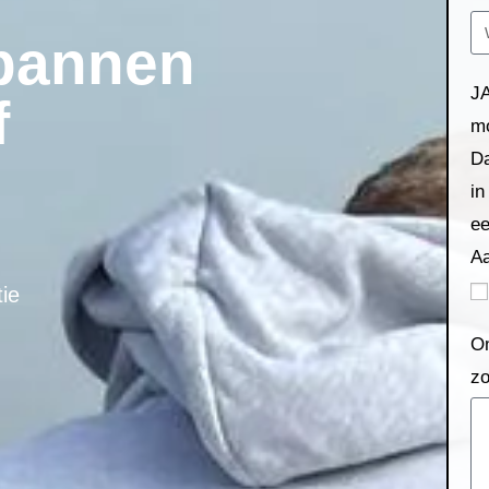
pannen
JA
f
m
Da
in
ee
A
ie
Om
zo