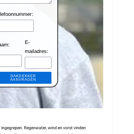
lefoonnummer:
E-
aam:
mailadres:
DAKDEKKER
AANVRAGEN
t ingegrepen. Regenwater, wind en vorst vinden