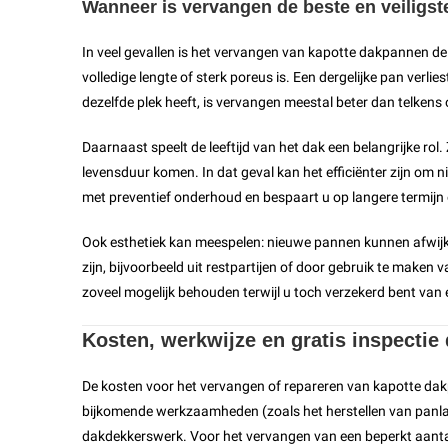
Wanneer is vervangen de beste en veiligst
In veel gevallen is het vervangen van kapotte dakpannen de
volledige lengte of sterk poreus is. Een dergelijke pan verli
dezelfde plek heeft, is vervangen meestal beter dan telkens
Daarnaast speelt de leeftijd van het dak een belangrijke ro
levensduur komen. In dat geval kan het efficiënter zijn om 
met preventief onderhoud en bespaart u op langere termij
Ook esthetiek kan meespelen: nieuwe pannen kunnen afwijk
zijn, bijvoorbeeld uit restpartijen of door gebruik te maken
zoveel mogelijk behouden terwijl u toch verzekerd bent van 
Kosten, werkwijze en gratis inspecti
De kosten voor het vervangen of repareren van kapotte dak
bijkomende werkzaamheden (zoals het herstellen van panlat
dakdekkerswerk. Voor het vervangen van een beperkt aant