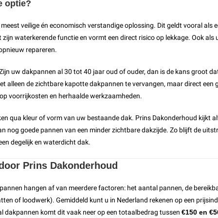
e optie?
 meest veilige én economisch verstandige oplossing. Dit geldt vooral als
est zijn waterkerende functie en vormt een direct risico op lekkage. Ook al
 opnieuw repareren.
l. Zijn uw dakpannen al 30 tot 40 jaar oud of ouder, dan is de kans groot
niet alleen de zichtbare kapotte dakpannen te vervangen, maar direct een 
n op voorrijkosten en herhaalde werkzaamheden.
en qua kleur of vorm van uw bestaande dak. Prins Dakonderhoud kijkt al
 van nog goede pannen van een minder zichtbare dakzijde. Zo blijft de uit
een degelijk en waterdicht dak.
e door Prins Dakonderhoud
pannen hangen af van meerdere factoren: het aantal pannen, de bereikba
ten of loodwerk). Gemiddeld kunt u in Nederland rekenen op een prijsind
al dakpannen komt dit vaak neer op een totaalbedrag tussen
€150 en €5