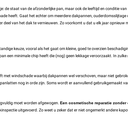
e: de staat van de afzonderlijke pan, maar ook de leeftijd en conditie van
hade heeft. Gaat het echter om meerdere dakpannen, ouderdomsslijtage o
er deel van het dak te vernieuwen. Zo voorkomt u dat u elk jaar opnieuw m
tandige keuze, vooral als het gaat om kleine, goed te overzien beschadigi
an een minimale chip heeft die (nog) geen lekkage veroorzaakt. In zulke 
eeft met windschade waarbij dakpannen wel verschoven, maar niet gebrok
e panlatten nog in orde zijn. Soms wordt er aanvullend gebruikgemaakt v
zorgvuldig moet worden afgewogen.
Een cosmetische reparatie zonder 
dakinspectie uitgevoerd. Zo weet u zeker dat er niet ongemerkt andere k