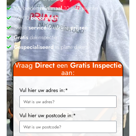
Wij bieden
minimaal
10 jaar garantie
9,6/10
beoordeelt
Snelle
service
& eerlijke
prijzen
Gratis
dakinspectie
Gespecialiseerd
in platte daken
Vraag
Direct
een
Gratis
Inspectie
aan:
Vul hier uw adres in:*
Vul hier uw postcode in:*