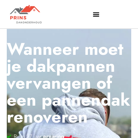
Wanneer moet
je dakpannen
vervangen of
een pannendak
renoveren
Ruim 27 jaar
ervaring