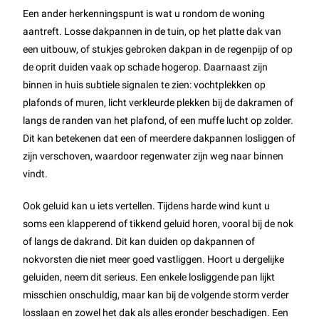
Een ander herkenningspunt is wat u rondom de woning
aantreft. Losse dakpannen in de tuin, op het platte dak van
een uitbouw, of stukjes gebroken dakpan in de regenpijp of op
de oprit duiden vaak op schade hogerop. Daarnaast zijn
binnen in huis subtiele signalen te zien: vochtplekken op
plafonds of muren, licht verkleurde plekken bij de dakramen of
langs de randen van het plafond, of een muffe lucht op zolder.
Dit kan betekenen dat een of meerdere dakpannen losliggen of
zijn verschoven, waardoor regenwater zijn weg naar binnen
vindt.
Ook geluid kan u iets vertellen. Tijdens harde wind kunt u
soms een klapperend of tikkend geluid horen, vooral bij de nok
of langs de dakrand. Dit kan duiden op dakpannen of
nokvorsten die niet meer goed vastliggen. Hoort u dergelijke
geluiden, neem dit serieus. Een enkele losliggende pan lijkt
misschien onschuldig, maar kan bij de volgende storm verder
losslaan en zowel het dak als alles eronder beschadigen. Een