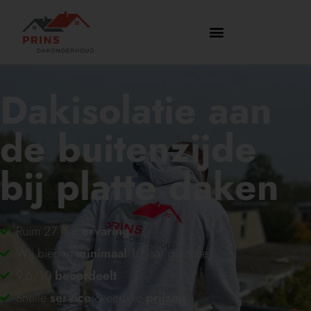
Dakisolatie aan
de buitenzijde
bij platte daken
Ruim 27 jaar
ervaring
Wij bieden
minimaal
10 jaar garantie
9,6/10
beoordeelt
Snelle
service
& eerlijke
prijzen