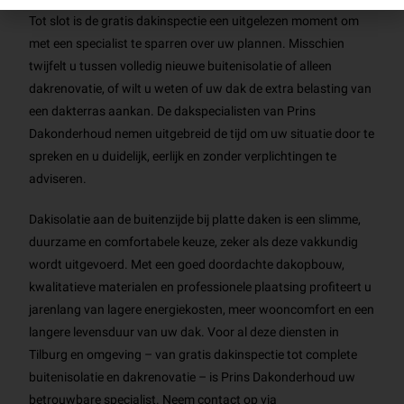
Tot slot is de gratis dakinspectie een uitgelezen moment om
met een specialist te sparren over uw plannen. Misschien
twijfelt u tussen volledig nieuwe buitenisolatie of alleen
dakrenovatie, of wilt u weten of uw dak de extra belasting van
een dakterras aankan. De dakspecialisten van Prins
Dakonderhoud nemen uitgebreid de tijd om uw situatie door te
spreken en u duidelijk, eerlijk en zonder verplichtingen te
adviseren.
Dakisolatie aan de buitenzijde bij platte daken is een slimme,
duurzame en comfortabele keuze, zeker als deze vakkundig
wordt uitgevoerd. Met een goed doordachte dakopbouw,
kwalitatieve materialen en professionele plaatsing profiteert u
jarenlang van lagere energiekosten, meer wooncomfort en een
langere levensduur van uw dak. Voor al deze diensten in
Tilburg en omgeving – van gratis dakinspectie tot complete
buitenisolatie en dakrenovatie – is Prins Dakonderhoud uw
betrouwbare specialist. Neem contact op via