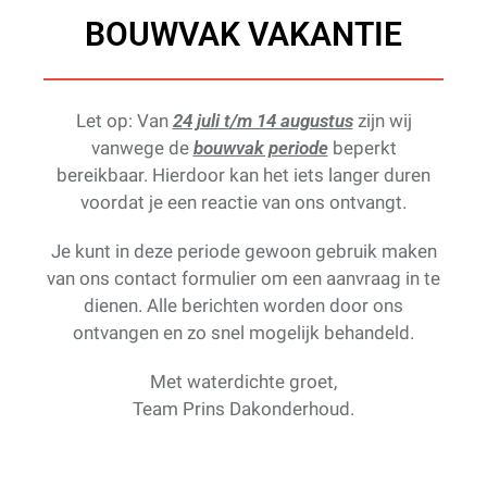
BOUWVAK VAKANTIE
Een gratis dakinspectie door Prins Dakonderhoud biedt u
meerdere voordelen. Ten eerste krijgt u een professionele
beoordeling van de staat van uw platte dak, zonder dat u
direct ergens aan vastzit. U weet precies waar eventuele
Let op: Van
24 juli t/m 14 augustus
zijn wij
problemen zitten, zoals beginnende lekkages, verouderde
vanwege de
bouwvak periode
beperkt
dakbedekking of onvoldoende isolatie. Dit inzicht helpt u om
bereikbaar. Hierdoor kan het iets langer duren
prioriteiten te stellen: wat moet nu, wat kan later en wat is
voordat je een reactie van ons ontvangt.
verstandig om te combineren met buitenisolatie?
Je kunt in deze periode gewoon gebruik maken
Daarnaast voorkomt een goede inspectie onnodige kosten
van ons contact formulier om een aanvraag in te
achteraf.
Door vooraf helder te hebben hoe uw dak is
dienen. Alle berichten worden door ons
opgebouwd en wat de zwakke punten zijn, kan de offerte
ontvangen en zo snel mogelijk behandeld.
nauwkeurig worden opgesteld
en wordt het risico op
Met waterdichte groet,
onaangename verrassingen tijdens de uitvoering kleiner. Ook
Team Prins Dakonderhoud.
kunt u gericht keuzes maken in materialen en isolatiediktes,
bijvoorbeeld om een bepaalde Rc-waarde te halen of om uw
dak geschikt te maken voor zonnepanelen of een groendak.