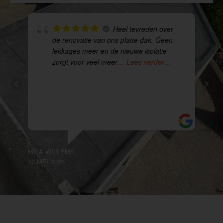
Heel tevreden over
de renovatie van ons platte dak. Geen
lekkages meer en de nieuwe isolatie
zorgt voor veel meer
… Lees verder…
MILA WILLEMS
NO
10 MEI 2026
10 