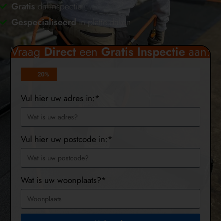
Gratis
dakinspectie
Gespecialiseerd
in platte daken
Vraag
Direct
een
Gratis
Inspectie
aan:
20%
Vul hier uw adres in:*
Vul hier uw postcode in:*
Wat is uw woonplaats?*