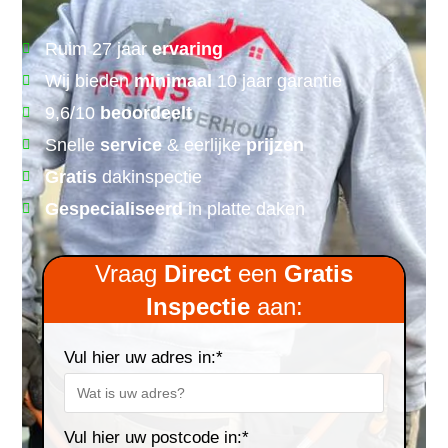
Ruim 27 jaar
ervaring
Wij bieden
minimaal
10 jaar garantie
9,6/10
beoordeelt
Snelle
service
& eerlijke
prijzen
Gratis
dakinspectie
Gespecialiseerd
in platte daken
Vraag
Direct
een
Gratis
Inspectie
aan:
Vul hier uw adres in:*
Vul hier uw postcode in:*