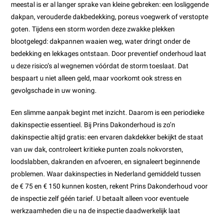
meestal is er al langer sprake van kleine gebreken: een losliggende
dakpan, verouderde dakbedekking, poreus voegwerk of verstopte
goten. Tijdens een storm worden deze zwakke plekken
blootgelegd: dakpannen waaien weg, water dringt onder de
bedekking en lekkages ontstaan. Door preventief onderhoud laat
u deze risico’s al wegnemen vóórdat de storm toeslaat. Dat
bespaart u niet alleen geld, maar voorkomt ook stress en
gevolgschade in uw woning.
Een slimme aanpak begint met inzicht. Daarom is een periodieke
dakinspectie essentieel. Bij Prins Dakonderhoud is zo’n
dakinspectie altijd gratis: een ervaren dakdekker bekijkt de staat
van uw dak, controleert kritieke punten zoals nokvorsten,
loodslabben, dakranden en afvoeren, en signaleert beginnende
problemen. Waar dakinspecties in Nederland gemiddeld tussen
de € 75 en € 150 kunnen kosten, rekent Prins Dakonderhoud voor
de inspectie zelf géén tarief. U betaalt alleen voor eventuele
werkzaamheden die u na de inspectie daadwerkelijk laat