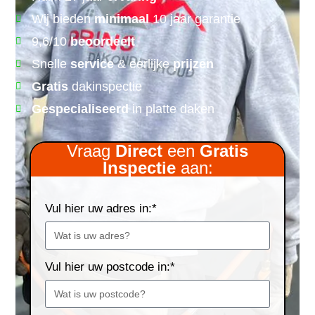
Wij bieden
minimaal
10 jaar garantie
9,6/10
beoordeelt
Snelle
service
& eerlijke
prijzen
Gratis
dakinspectie
Gespecialiseerd
in platte daken
Vraag
Direct
een
Gratis
Inspectie
aan:
Vul hier uw adres in:*
Vul hier uw postcode in:*