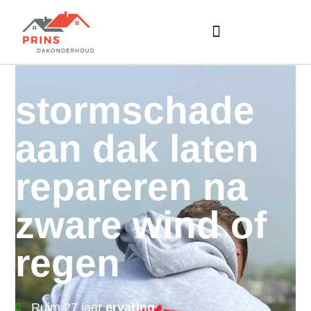
stormschade
aan dak laten
repareren na
zware wind of
regen
Ruim 27 jaar
ervaring